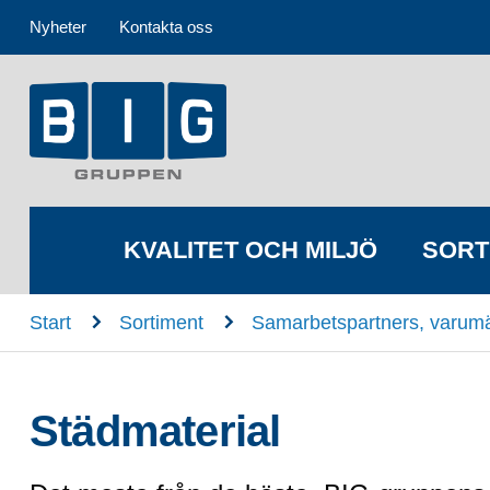
Nyheter
Kontakta oss
KVALITET OCH MILJÖ
SORT
n
n
Start
Sortiment
Samarbetspartners, varum
Städmaterial